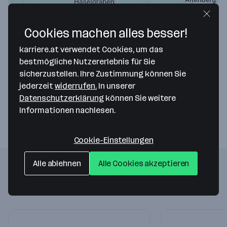
Map data ©2026 Google
Cookies machen alles besser!
Schagerl GmbH
karriere.at verwendet Cookies, um das
bestmögliche Nutzererlebnis für Sie
Hochbuchedt 1
sicherzustellen. Ihre Zustimmung können Sie
4040 Linz
— Route berechnen
jederzeit
widerrufen.
In unserer
Datenschutzerklärung
können Sie weitere
Webseite
Informationen nachlesen.
Cookie-Einstellungen
Alle ablehnen
Alle Cookies akzeptieren
Folgende Firmen könnten dich auch
interessieren