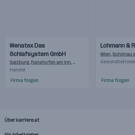
Einblicke
Einblicke
Einblicke
Einblicke
Wenatex Das
Lohmann & 
Videos
Videos
Schlafsystem GmbH
Wien
,
Schönau a
Gesundheitswes
Salzburg
,
Ranshofen am Inn
,
Freilassing
,
Langenhagen
,
M
Handel
Firma folgen
Firma folgen
Über karriere.at
Für Arbeitgeber