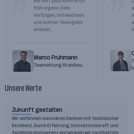
Bei RWT plus konnte ich
D
früh eigene Ziele
a
verfolgen, mitwachsen
und echten Teamgeist
erleben.
C
Marco Fruhmann
T
Teamleitung Stahlbau
N
Unsere Werte
Zukunft gestalten
Wir verbinden visionäres Denken mit technischer
Exzellenz. Durch Erfahrung, Innovationskraft und
fachliche Kompetenz entwickeln wir nachhaltige