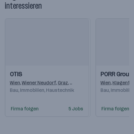
interessieren
Einblicke
Einblicke
Einblicke
Einblicke
OTIS
PORR Group
Videos
Videos
Wien
,
Wiener Neudorf
,
Graz
,
Klagenfurt
,
Linz
Wien
,
Bergheim
,
Klagenfu
,
I
Bau, Immobilien, Haustechnik
Bau, Immobilie
Firma folgen
5 Jobs
Firma folgen