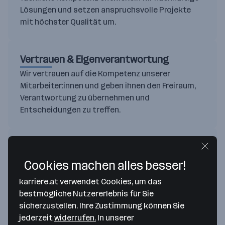
Lösungen und setzen anspruchsvolle Projekte
mit höchster Qualität um.
Vertrauen & Eigenverantwortung
Wir vertrauen auf die Kompetenz unserer
Mitarbeiter:innen und geben ihnen den Freiraum,
Verantwortung zu übernehmen und
Entscheidungen zu treffen.
Zusammenarbeit auf Augenhöhe
Wertschätzung, Offenheit und gegenseitige
Cookies machen alles besser!
Unterstützung prägen unsere tägliche
karriere.at verwendet Cookies, um das
Zusammenarbeit, im Team und mit unseren
bestmögliche Nutzererlebnis für Sie
Projektpartnern.
sicherzustellen. Ihre Zustimmung können Sie
jederzeit
widerrufen.
In unserer