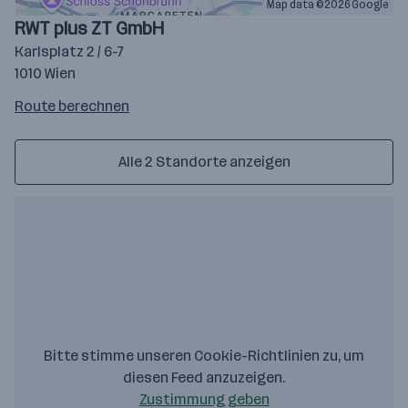
Map data ©2026 Google
RWT plus ZT GmbH
Karlsplatz 2 / 6-7
1010 Wien
Route
Route berechnen
auf
google
Alle 2 Standorte anzeigen
maps
berechnen
Bitte stimme unseren Cookie-Richtlinien zu, um
diesen Feed anzuzeigen.
Zustimmung geben