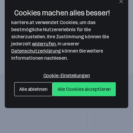
Cookies machen alles besser!
Map data ©2026 Google
karriere.at verwendet Cookies, um das
Rutter Leasing GmbH
bestmögliche Nutzererlebnis für Sie
Tegetthoffstraße 7
sicherzustellen. Ihre Zustimmung können Sie
1010 Wien
— Route berechnen
jederzeit
widerrufen.
In unserer
Datenschutzerklärung
können Sie weitere
Informationen nachlesen.
Cookie-Einstellungen
Folgende Firmen könnten dich auch
Alle ablehnen
Alle Cookies akzeptieren
interessieren