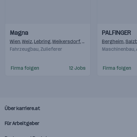
Einblicke
Einblicke
Einblicke
Einblicke
Magna
PALFINGER
Videos
Videos
Wien
,
Weiz
,
Lebring
,
Weikersdorf
,
Krottendorf (Weiz)
Bergheim
,
,
Klag
Salz
Fahrzeugbau, Zulieferer
Maschinenbau,
Firma folgen
12 Jobs
Firma folgen
Über karriere.at
Für Arbeitgeber