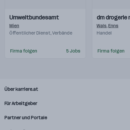
Einblicke
Einblicke
Einblicke
Einblicke
Umweltbundesamt
dm drogerie
Videos
Videos
Wien
Wals
,
Enns
Öffentlicher Dienst, Verbände
Handel
Firma folgen
5 Jobs
Firma folgen
Über karriere.at
Für Arbeitgeber
Partner und Portale