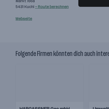
Markt 166a
5431 Kuchl
— Route berechnen
Webseite
Folgende Firmen könnten dich auch inter
Einblicke
Einblicke
Einblicke
Einblicke