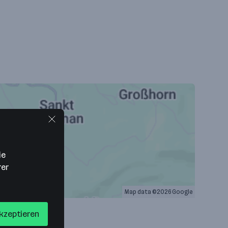
ie
rer
Map data ©2026 Google
akzeptieren