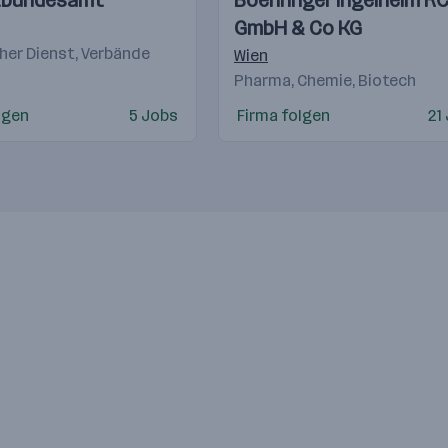
tbundesamt
Boehringer Ingelheim R
Videos
GmbH & Co KG
cher Dienst, Verbände
Wien
Pharma, Chemie, Biotech
lgen
5 Jobs
Firma folgen
21