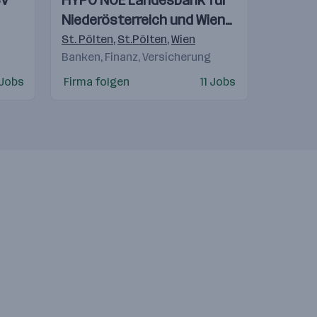
CV
HYPO NOE Landesbank für
Videos
Niederösterreich und Wien
AG
St. Pölten
,
St.Pölten
,
Wien
Banken, Finanz, Versicherung
 Jobs
Firma folgen
11 Jobs