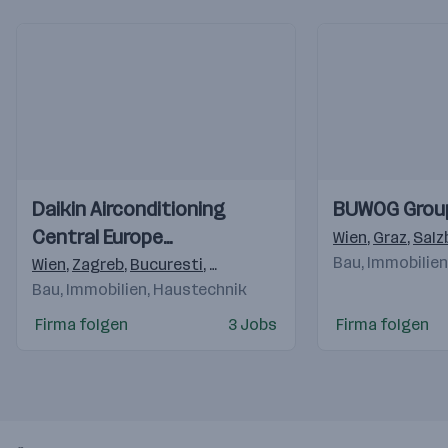
Einblicke
Einblicke
Einblicke
Einblicke
Daikin Airconditioning
BUWOG Grou
Videos
Videos
Central Europe
Wien
,
Graz
,
Salz
HandelsgmbH
Bau, Immobilie
Wien
,
Zagreb
,
Bucuresti
,
Budapest
,
Praha 4-Michle
,
Brati
Bau, Immobilien, Haustechnik
Firma folgen
3 Jobs
Firma folgen