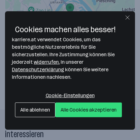
Cookies machen alles besser!
Map data ©2026 Google
karriere.at verwendet Cookies, um das
REDL Bau u. Sanierung GmbH
bestmögliche Nutzererlebnis für Sie
sicherzustellen. Ihre Zustimmung können Sie
Köglstraße 12
jederzeit
widerrufen.
In unserer
4020 Linz
— Route berechnen
Datenschutzerklärung
können Sie weitere
Informationen nachlesen.
Webseite
Cookie-Einstellungen
Alle ablehnen
Alle Cookies akzeptieren
Folgende Firmen könnten dich auch
interessieren