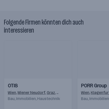
Folgende Firmen könnten dich auch
interessieren
Einblicke
Einblicke
Einblicke
Einblicke
OTIS
PORR Group
Videos
Videos
Wien
,
Wiener Neudorf
,
Graz
,
Klagenfurt
,
Linz
Wien
,
Bergheim
,
Klagenfur
,
In
Bau, Immobilien, Haustechnik
Bau, Immobilie