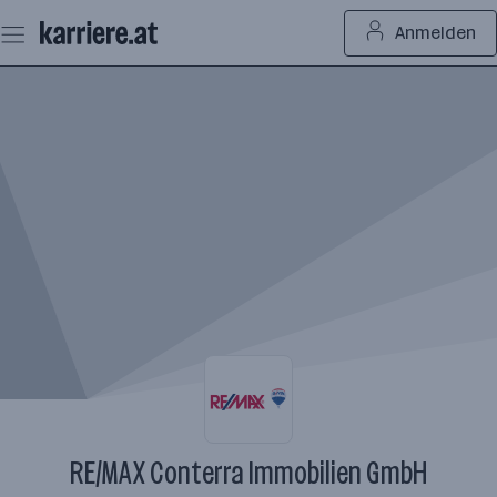
Zum
Anmelden
Seiteninhalt
springen
RE/MAX Conterra Immobilien GmbH