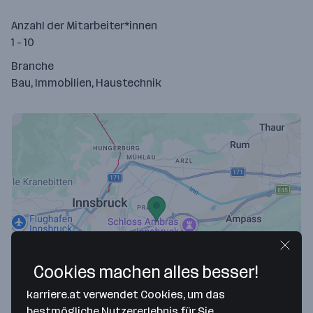
Anzahl der Mitarbeiter*innen
1 - 10
Branche
Bau, Immobilien, Haustechnik
Map data ©2026 Google
Cookies machen alles besser!
RE/MAX Conterra Immobilien GmbH
karriere.at verwendet Cookies, um das
bestmögliche Nutzererlebnis für Sie