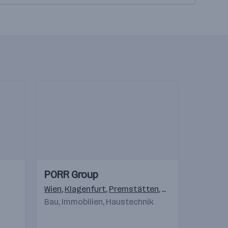
Einblicke
Einblicke
PORR Group
Videos
lagenfurt
,
Linz
Wien
,
Bergheim
,
Klagenfurt
,
Innsbruck
,
Premstätten
,
Dornbirn
,
Salzburg
,
Pölten
,
k
Bau, Immobilien, Haustechnik