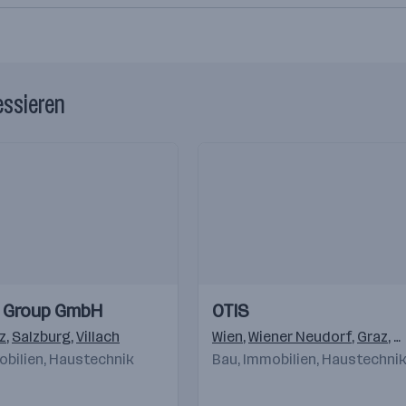
essieren
Einblicke
Einblicke
 Group GmbH
OTIS
Videos
z
,
Salzburg
,
Villach
Wien
,
Wiener Neudorf
,
Graz
,
K
obilien, Haustechnik
Bau, Immobilien, Haustechni
,
Bratislava
,
Warschau
,
Gostivar
,
Beograd