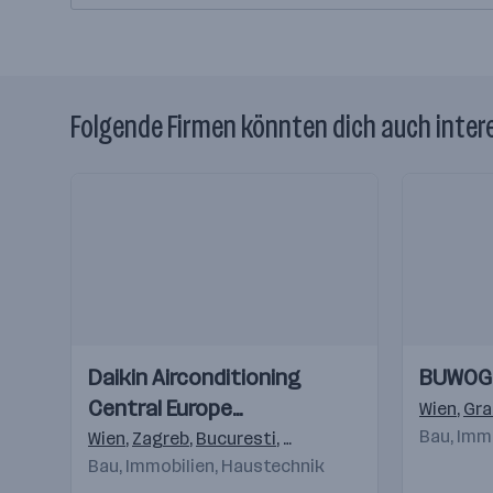
Folgende Firmen könnten dich auch inter
Einblicke
Einblicke
Einblicke
Einblicke
Daikin Airconditioning
BUWOG
Videos
Videos
Central Europe
Wien
,
Gra
HandelsgmbH
Bau, Imm
Wien
,
Zagreb
,
Bucuresti
,
Budapest
,
Praha 4-Michle
Bau, Immobilien, Haustechnik