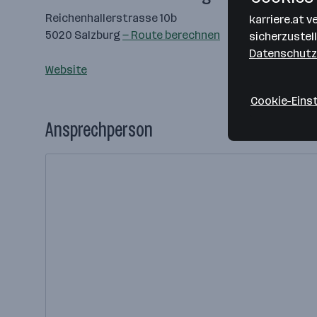
Reichenhallerstrasse 10b
karriere.at 
5020 Salzburg
— Route berechnen
sicherzustel
Datenschutz
Website
Cookie-Eins
Ansprechperson