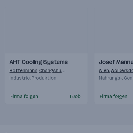
Einblicke
Einblicke
Einblicke
Einblicke
AHT Cooling Systems
Josef Manne
Videos
Videos
Rottenmann
,
Changshu
,
Navegantes - SC Brasil
Wien
,
Wolkersd
,
Ladson
,
Industrie, Produktion
Nahrungs-, Gen
Firma folgen
1 Job
Firma folgen