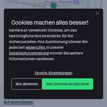
Cookies machen alles besser!
Map data ©2026 Google
karriere.at verwendet Cookies, um das
R. Barth & Sohn KG
bestmögliche Nutzererlebnis für Sie
sicherzustellen. Ihre Zustimmung können Sie
Theresienhöhe 6
jederzeit
widerrufen.
In unserer
80339 Muenchen
— Route berechnen
Datenschutzerklärung
können Sie weitere
Informationen nachlesen.
Webseite
Cookie-Einstellungen
Alle ablehnen
Alle Cookies akzeptieren
Folgende Firmen könnten dich auch
interessieren