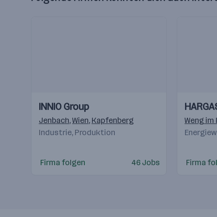
Einblicke
Einblicke
Einblicke
Einblicke
INNIO Group
HARGA
Videos
Videos
Jenbach
,
Wien
,
Kapfenberg
Weng im 
Industrie, Produktion
Energiew
Firma folgen
46 Jobs
Firma fo