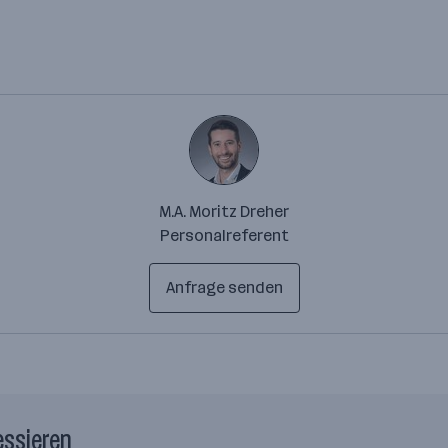
M.A. Moritz Dreher
Personalreferent
Anfrage senden
essieren