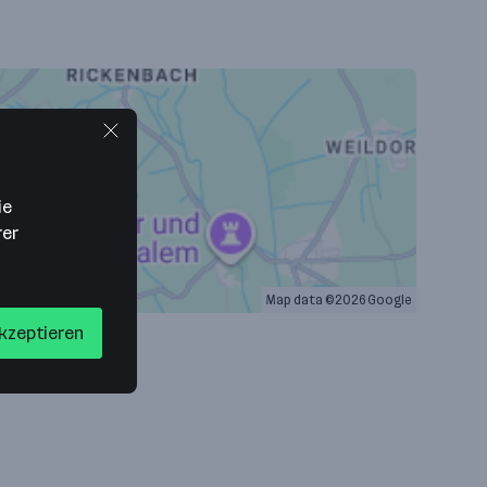
ie
rer
Map data ©2026 Google
akzeptieren