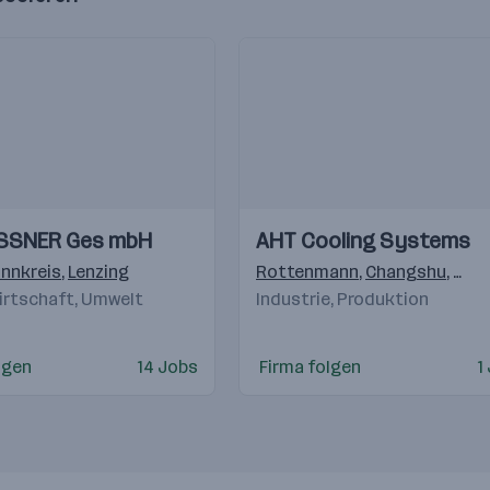
Einblicke
Einblicke
SSNER Ges mbH
AHT Cooling Systems
Videos
Innkreis
,
Lenzing
Rottenmann
,
Changshu
,
Nave
irtschaft, Umwelt
Industrie, Produktion
lgen
14 Jobs
Firma folgen
1