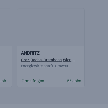
Einblicke
Einblicke
ANDRITZ
Videos
gantes - SC Brasil
Graz
,
Raaba-Grambach
,
Ladson
,
Milton Keynes
,
Wien
,
St. Pölten
,
San Sébastian de 
,
Weiz
,
Lin
Energiewirtschaft, Umwelt
 Job
Firma folgen
55 Jobs