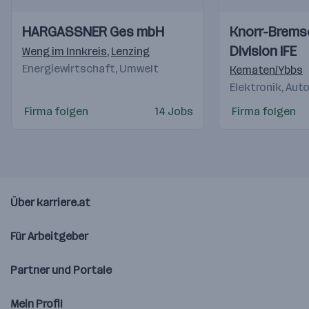
Einblicke
Einblicke
Einblicke
Einblicke
HARGASSNER Ges mbH
Knorr-Brem
Videos
Videos
Division IFE
Weng im Innkreis
,
Lenzing
Energiewirtschaft, Umwelt
Kematen/Ybbs
Elektronik, Au
Firma folgen
14 Jobs
Firma folgen
Über karriere.at
Für Arbeitgeber
Partner und Portale
Mein Profil