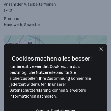
Anzahl der Mitarbeiter*innen
1 - 10
Branche
Handwerk, Gewerbe
Cookies machen alles besser!
karriere.at verwendet Cookies, um das
bestmögliche Nutzererlebnis für Sie
sicherzustellen. Ihre Zustimmung können Sie
jederzeit
widerrufen.
In unserer
Map data ©2026 Google
Datenschutzerklärung
können Sie weitere
PROSIM Schilder GmbH
Informationen nachlesen.
Wiestal-Landesstraße 41
Cookie-Einstellungen