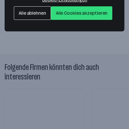
5400 Hallein
— Route berechnen
T +4362458425016
Alle ablehnen
Alle Cookies akzeptieren
Webseite
Folgende Firmen könnten dich auch
interessieren