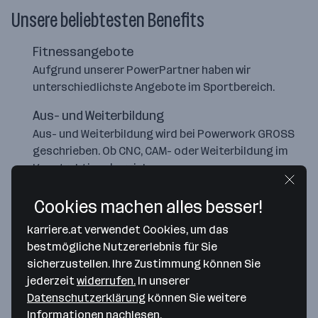
Unsere beliebtesten Benefits
Fitnessangebote
Aufgrund unserer PowerPartner haben wir
unterschiedlichste Angebote im Sportbereich.
Aus- und Weiterbildung
Aus- und Weiterbildung wird bei Powerwork GROSS
geschrieben. Ob CNC, CAM- oder Weiterbildung im
Konstruktionsbereich.
Personalvergünstigungen
Cookies machen alles besser!
Durch unsere PowerCard haben unsere Mitarbeiter
karriere.at verwendet Cookies, um das
einige Vorteile.
bestmögliche Nutzererlebnis für Sie
sicherzustellen. Ihre Zustimmung können Sie
jederzeit
widerrufen.
In unserer
Datenschutzerklärung
können Sie weitere
Informationen nachlesen.