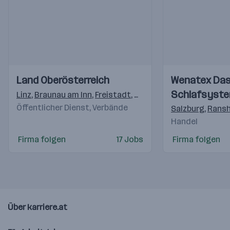
Einblicke
Einblicke
Einblicke
Einblicke
Land Oberösterreich
Wenatex Da
Videos
Videos
Schlafsyst
Linz
,
Braunau am Inn
,
Freistadt
,
Gmunden
,
Grieskirchen
,
K
Öffentlicher Dienst, Verbände
Salzburg
,
Ransh
Handel
Firma folgen
17 Jobs
Firma folgen
Über karriere.at