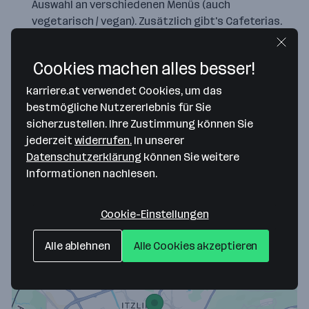
Auswahl an verschiedenen Menüs (auch
vegetarisch / vegan). Zusätzlich gibt's Cafeterias.
Gesundheitsmaßnahmen
Cookies machen alles besser!
Wir bieten Vorsorgeuntersuchungen, Impfaktionen
und Vitalchecks an. Zudem gibt es verschiedenste
karriere.at verwendet Cookies, um das
WorkOUT Angebote und Betriebssportgruppen.
bestmögliche Nutzererlebnis für Sie
sicherzustellen. Ihre Zustimmung können Sie
Personalvergünstigungen
jederzeit
widerrufen.
In unserer
Mitarbeiterkonditionen gibt's beim Autokauf, bei
Datenschutzerklärung
können Sie weitere
der Finanzierung - und für Service, Reparatur und
Informationen nachlesen.
Zubehör. Auch für die Familie.
Cookie-Einstellungen
Alle ablehnen
Alle Cookies akzeptieren