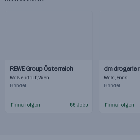
Einblicke
Einblicke
Einblicke
Einblicke
REWE Group Österreich
dm drogerie
Videos
Videos
Wr. Neudorf
,
Wien
Wals
,
Enns
Handel
Handel
Firma folgen
55 Jobs
Firma folgen