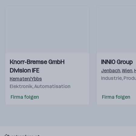
Einblicke
Einblicke
Einblicke
Einblicke
Knorr-Bremse GmbH
INNIO Group
Videos
Videos
Division IFE
Jenbach
,
Wien
,
Industrie, Prod
Kematen/Ybbs
Elektronik, Automatisation
Firma folgen
Firma folgen