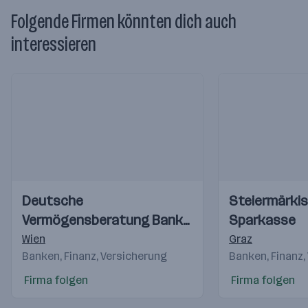
Folgende Firmen könnten dich auch
interessieren
Einblicke
Einblicke
Einblicke
Einblicke
Deutsche
Steiermärki
Videos
Videos
Vermögensberatung Bank
Sparkasse
AG
Wien
Graz
Banken, Finanz, Versicherung
Banken, Finanz,
Firma folgen
Firma folgen