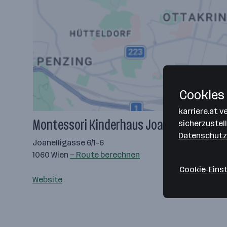
Cookies 
karriere.at 
Montessori Kinderhaus Joanelligasse
sicherzustel
Datenschutz
Joanelligasse 6/1-6
1060 Wien
— Route berechnen
Cookie-Eins
Website