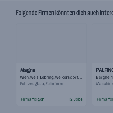
Folgende Firmen könnten dich auch inter
Einblicke
Einblicke
Einblicke
Einblicke
Magna
PALFIN
Videos
Videos
Wien
,
Weiz
,
Lebring
,
Weikersdorf
,
Krottendorf (Weiz
Berghei
Fahrzeugbau, Zulieferer
Maschine
Firma folgen
12 Jobs
Firma fo