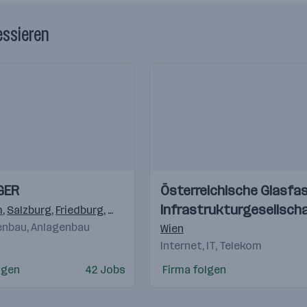
essieren
Einblicke
Einblicke
GER
Österreichische Glasfas
Videos
Infrastrukturgesellsch
)
m
,
,
Klagenfurt
Salzburg
,
Friedburg
,
Sinabelkirchen
,
Köstendorf
,
St. Valentin
,
Elsbethen/Glasenbach
,
Lannach
,
Traiskirch
,
Deu
nbau, Anlagenbau
Wien
Internet, IT, Telekom
lgen
42 Jobs
Firma folgen