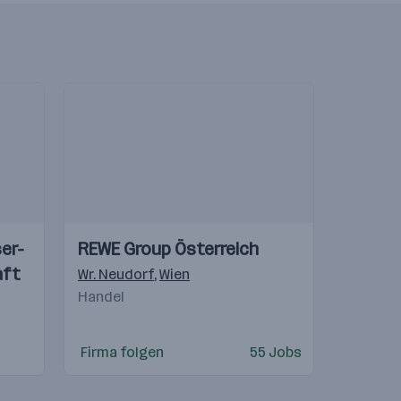
Einblicke
Einblicke
er-
REWE Group Österreich
Videos
aft
en
tschland
,
Alberdorf
,
Wien
Wr. Neudorf
,
Ilz
,
Graz
,
Albersdorf
,
Wien
,
Weikersdorf am Steinfelde
Handel
Firma folgen
55 Jobs