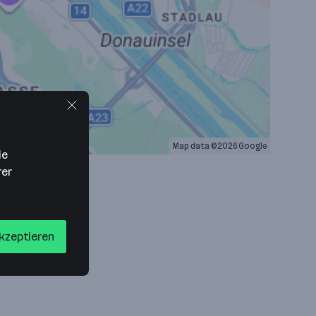
Map data ©2026 Google
ie
rer
akzeptieren