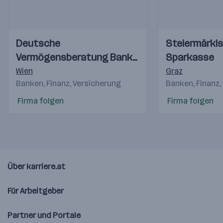
Einblicke
Einblicke
Einblicke
Einblicke
Deutsche
Steiermärki
Videos
Videos
Vermögensberatung Bank
Sparkasse
AG
Wien
Graz
Banken, Finanz, Versicherung
Banken, Finanz,
Firma folgen
Firma folgen
Über karriere.at
Für Arbeitgeber
Partner und Portale