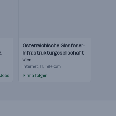
Einblicke
Einblicke
Österreichische Glasfaser-
Videos
Infrastrukturgesellschaft
g
lkirchen
,
Köstendorf
,
St. Valentin
,
Elsbethen/Glasenbach
,
Lannach
,
Traiskirchen
,
Deutschland
,
Alberdorf
,
Wien
,
Ilz
,
Gra
Wien
Internet, IT, Telekom
 Jobs
Firma folgen