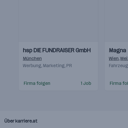
Einblicke
Einblicke
Einblicke
Einblicke
hsp DIE FUNDRAISER GmbH
Magna
Videos
Videos
München
Wien
,
Wei
Werbung, Marketing, PR
Fahrzeugb
Firma folgen
1 Job
Firma fo
Über karriere.at