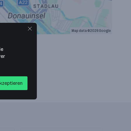
Map data ©2026 Google
ie
rer
akzeptieren