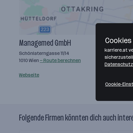
Cookies 
Managemed GmbH
karriere.at 
Schönlaterngasse 11/14
sicherzustel
1010 Wien
— Route berechnen
Datenschutz
Webseite
Cookie-Eins
Folgende Firmen könnten dich auch inter