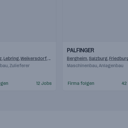
Einblicke
Einblicke
PALFINGER
Videos
z
,
Lebring
,
Weikersdorf
,
Krottendorf (Weiz)
Bergheim
,
,
Klagenfurt
Salzburg
,
Friedbur
,
Sinabe
au, Zulieferer
Maschinenbau, Anlagenbau
lgen
12 Jobs
Firma folgen
42