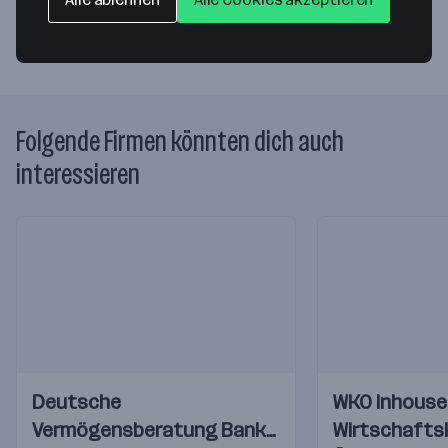
Folgende Firmen könnten dich auch
interessieren
Einblicke
Einblicke
Einblicke
Deutsche
WKO Inhouse
Videos
Videos
Vermögensberatung Bank
Wirtschaft