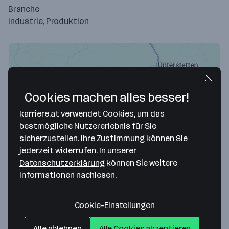
Branche
Industrie, Produktion
Cookies machen alles besser!
karriere.at verwendet Cookies, um das
bestmögliche Nutzererlebnis für Sie
sicherzustellen. Ihre Zustimmung können Sie
jederzeit
widerrufen.
In unserer
Map data ©2026 Google
Datenschutzerklärung
können Sie weitere
Lucchini Central Europe GmbH
Informationen nachlesen.
Gewerbepark 2
4716 Hofkirchen an der Trattnach
— Route berechnen
Cookie-Einstellungen
Website
Alle ablehnen
Alle Cookies akzeptieren