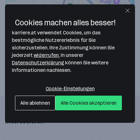
Cookies machen alles besser!
karriere.at verwendet Cookies, um das
Map data ©2026 Google
bestmögliche Nutzererlebnis für Sie
Livage GmbH
sicherzustellen. Ihre Zustimmung können Sie
jederzeit
widerrufen.
In unserer
Strozzigasse 32-34
Datenschutzerklärung
können Sie weitere
1080 Wien
— Route berechnen
Informationen nachlesen.
Cookie-Einstellungen
Alle ablehnen
Alle Cookies akzeptieren
Folgende Firmen könnten dich auch
interessieren