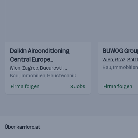
Einblicke
Einblicke
Einblicke
Einblicke
Daikin Airconditioning
BUWOG Grou
Videos
Videos
Central Europe
Wien
,
Graz
,
Salz
HandelsgmbH
Bau, Immobilie
Wien
,
Zagreb
,
Bucuresti
,
Budapest
,
Praha 4-Michle
,
Brati
Bau, Immobilien, Haustechnik
Firma folgen
3 Jobs
Firma folgen
Über karriere.at