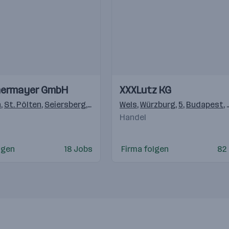
Einblicke
Einblicke
ermayer GmbH
XXXLutz KG
Videos
n
,
St. Pölten
,
Seiersberg
,
Villach
,
Innsbruck
Wels
,
Würzburg
,
Siezenheim
,
5
,
Budapest
,
Rankwe
,
Handel
lgen
18 Jobs
Firma folgen
82