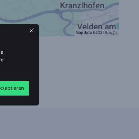
Map data ©2026 Google
ie
rer
akzeptieren