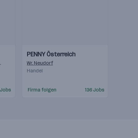
Einblicke
Einblicke
PENNY Österreich
Videos
il
Ljubljana
,
Reka
Wr. Neudorf
,
Rothrist
,
Malmö
,
Timisoara
,
Bratislava
,
Novi B
Handel
 Jobs
Firma folgen
136 Jobs