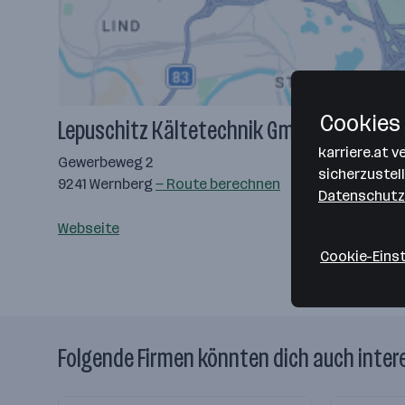
Cookies 
Lepuschitz Kältetechnik GmbH
karriere.at 
Gewerbeweg 2
sicherzustel
9241 Wernberg
— Route berechnen
Datenschutz
Webseite
Cookie-Eins
Folgende Firmen könnten dich auch inter