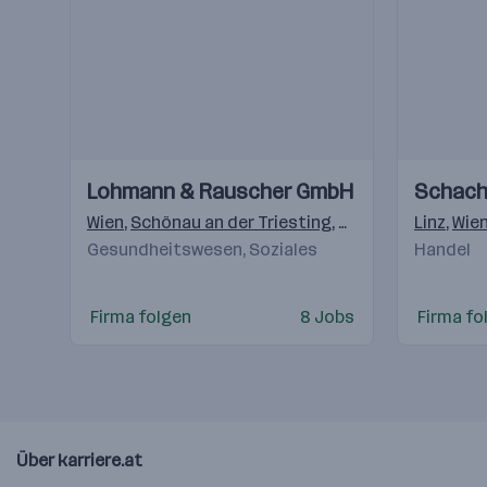
Einblicke
Einblicke
Einblicke
Einblicke
Lohmann & Rauscher GmbH
Schach
Videos
Videos
Wien
,
Schönau an der Triesting
,
Graz
Linz
,
Wie
Gesundheitswesen, Soziales
Handel
Firma folgen
8 Jobs
Firma fo
Über karriere.at