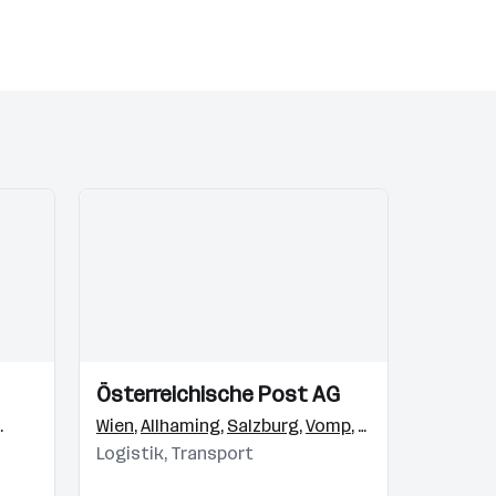
Einblicke
Einblicke
Österreichische Post AG
Videos
Ljubljana
,
Reka
Wien
,
Rothrist
,
Allhaming
,
Malmö
,
Salzburg
,
Timisoara
,
Vomp
,
Bratislava
,
Graz
,
Villach
,
Novi B
,
Hag
Logistik, Transport