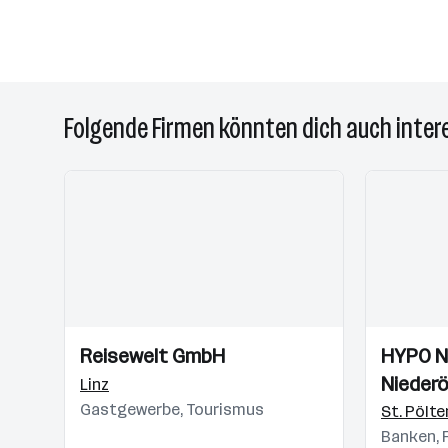
Folgende Firmen könnten dich auch inter
Einblicke
Einblicke
Einblicke
Einblicke
Reisewelt GmbH
HYPO N
Videos
Videos
Niederö
Linz
Gastgewerbe, Tourismus
AG
St. Pölte
Banken, 