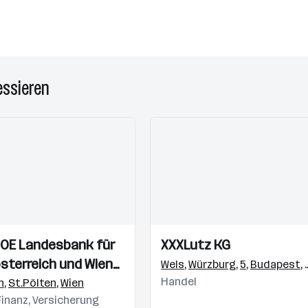
essieren
Einblicke
Einblicke
OE Landesbank für
XXXLutz KG
Videos
sterreich und Wien
Wels
,
Würzburg
,
5
,
Budapest
,
Handel
n
,
St.Pölten
,
Wien
Finanz, Versicherung