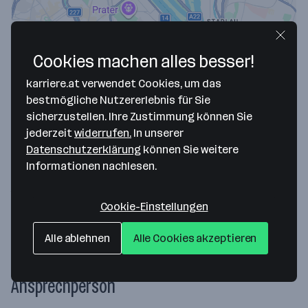
Cookies machen alles besser!
karriere.at verwendet Cookies, um das
bestmögliche Nutzererlebnis für Sie
sicherzustellen. Ihre Zustimmung können Sie
Map data ©2026 Google
jederzeit
widerrufen.
In unserer
KULTURFORMAT
Datenschutzerklärung
können Sie weitere
Informationen nachlesen.
Thomas-Klestil-Platz 13
1030 Wien
— Route berechnen
Cookie-Einstellungen
Webseite
Alle ablehnen
Alle Cookies akzeptieren
Ansprechperson