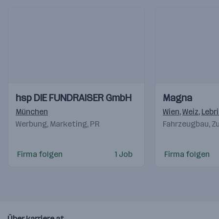
Einblicke
Einblicke
Einblicke
Einblicke
hsp DIE FUNDRAISER GmbH
Magna
Videos
Videos
München
Wien
,
Weiz
,
Lebr
Werbung, Marketing, PR
Fahrzeugbau, Zu
Firma folgen
1 Job
Firma folgen
Über karriere.at