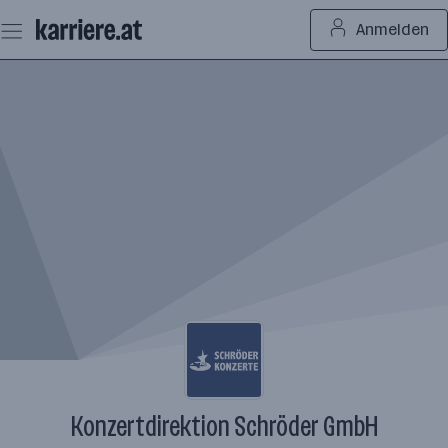
Zum
Anmelden
Seiteninhalt
springen
Konzertdirektion Schröder GmbH