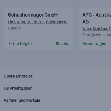
Einblicke
Einblicke
Einblicke
Einblicke
Schachermayer GmbH
APG - Austri
Videos
Videos
AG
Linz
,
Wien
,
St. Pölten
,
Seiersberg
,
Villach
,
Innsbruck
,
Siez
Handel
Wien
,
Stetten
,
E
Energiewirtsch
Firma folgen
18 Jobs
Firma folgen
Über karriere.at
Für Arbeitgeber
Partner und Portale