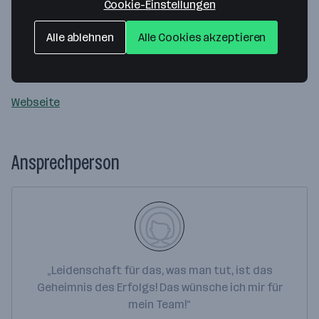
Cookie-Einstellungen
Konzertdirektion Schröder GmbH
Alle ablehnen
Alle Cookies akzeptieren
Am Steinbruch 20
4048 Puchenau
— Route berechnen
Webseite
Ansprechperson
„Leidenschaft für das, was man tut, ist das
Geheimnis des Erfolgs! Das wünsche ich mir für
mein Team!“