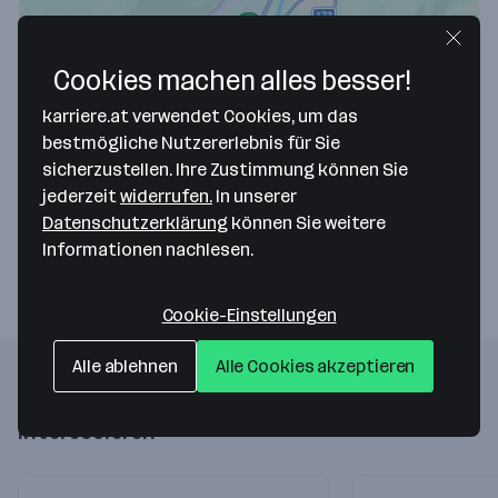
Cookies machen alles besser!
karriere.at verwendet Cookies, um das
Map data ©2026 Google
bestmögliche Nutzererlebnis für Sie
Koller Forsttechnik GmbH
sicherzustellen. Ihre Zustimmung können Sie
jederzeit
widerrufen.
In unserer
Kufsteiner Wald 26a
Datenschutzerklärung
können Sie weitere
6334 Schwoich
— Route berechnen
Informationen nachlesen.
Cookie-Einstellungen
Alle ablehnen
Alle Cookies akzeptieren
Folgende Firmen könnten dich auch
interessieren