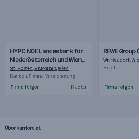
Einblicke
Einblicke
Einblicke
Einblicke
HYPO NOE Landesbank für
REWE Group 
Videos
Videos
Niederösterreich und Wien
Wr. Neudorf
,
Wi
AG
Handel
St. Pölten
,
St.Pölten
,
Wien
Banken, Finanz, Versicherung
Firma folgen
11 Jobs
Firma folgen
Über karriere.at