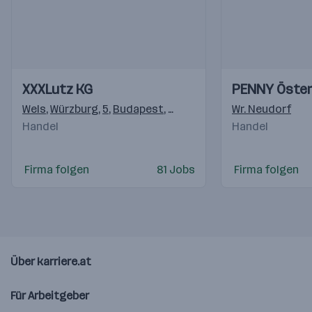
Einblicke
Einblicke
Einblicke
Einblicke
XXXLutz KG
PENNY Öster
Videos
Videos
Wels
,
Würzburg
,
5
,
Budapest
,
Ljubljana
,
Reka
Wr. Neudorf
,
Rothrist
,
Ma
Handel
Handel
Firma folgen
81 Jobs
Firma folgen
Über karriere.at
Für Arbeitgeber