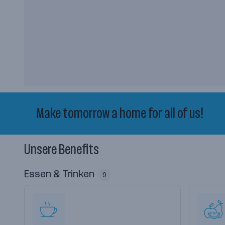
Make tomorrow a home for all of us!
Unsere Benefits
Essen & Trinken
9