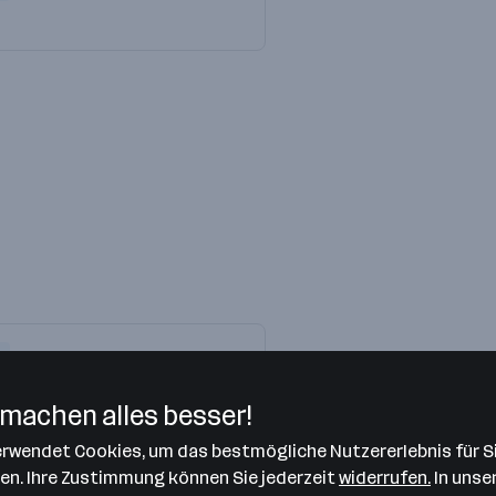
machen alles besser!
und Weiterbildung
verwendet Cookies, um das bestmögliche Nutzererlebnis für S
len. Ihre Zustimmung können Sie jederzeit
widerrufen.
In unse