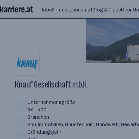
Zum
Jobs
Firmen
Lebenslauf
Blog & Tipps
Über U
Seiteninhalt
springen
Knauf Gesellschaft m.b.H.
Unternehmensgröße
101 - 500
Branchen
Bau, Immobilien, Haustechnik, Handwerk, Gewerbe
Gründungsjahr