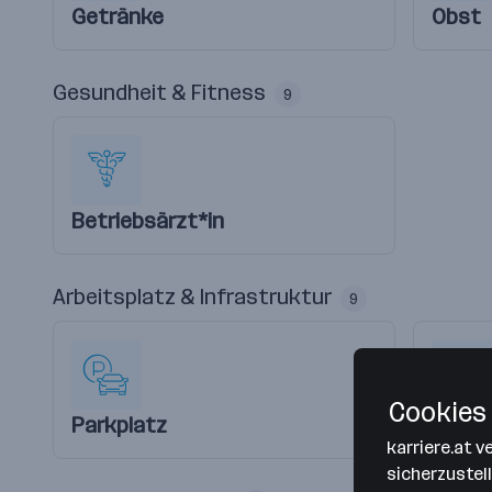
Getränke
Obst
Gesundheit & Fitness
9
Betriebsärzt*in
Arbeitsplatz & Infrastruktur
9
Cookies 
Parkplatz
Aus- 
karriere.at 
sicherzustel