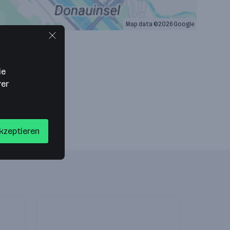
Map data ©2026 Google
ie
rer
akzeptieren