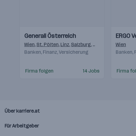
Einblicke
Einblicke
Einblicke
Einblicke
Generali Österreich
ERGO V
Videos
Videos
Wien
,
St. Pölten
,
Linz
,
Salzburg
,
Innsbruck
,
Wien
Bregenz
Banken, Finanz, Versicherung
Banken, 
Firma folgen
14 Jobs
Firma fo
Über karriere.at
Für Arbeitgeber