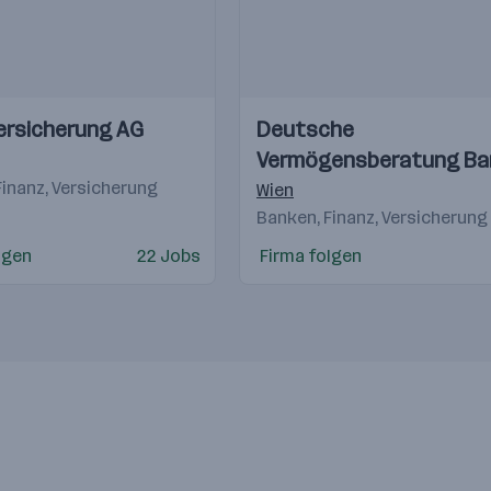
Einblicke
Einblicke
ersicherung AG
Deutsche
Videos
Vermögensberatung Ba
,
Graz
,
Klagenfurt
Finanz, Versicherung
AG
Wien
Banken, Finanz, Versicherung
lgen
22 Jobs
Firma folgen