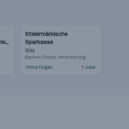
Einblicke
Einblicke
Steiermärkische
Videos
nk
Sparkasse
Graz
Banken, Finanz, Versicherung
Firma folgen
7 Jobs