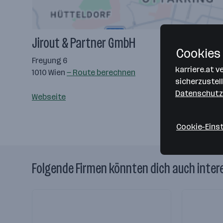
Jirout & Partner GmbH
Cookies 
Freyung 6
karriere.at 
1010 Wien
— Route berechnen
sicherzustel
Datenschutz
Webseite
Cookie-Eins
Folgende Firmen könnten dich auch inter