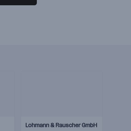
Einblicke
Einblicke
Lohmann & Rauscher GmbH
Videos