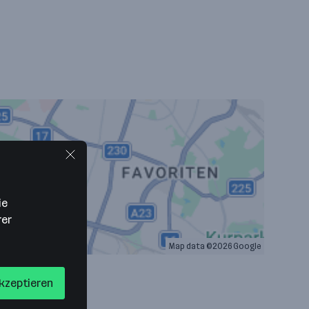
ie
rer
Map data ©2026 Google
akzeptieren