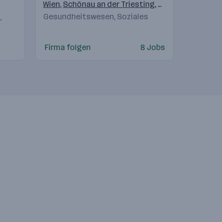
Wien
,
Schönau an der Triesting
,
Graz
Gesundheitswesen, Soziales
au
Freilassing
,
Gostivar
,
Langenhagen
,
Beograd
,
München
,
Brixen (BZ)
,
Staad (SG)
Firma folgen
8 Jobs