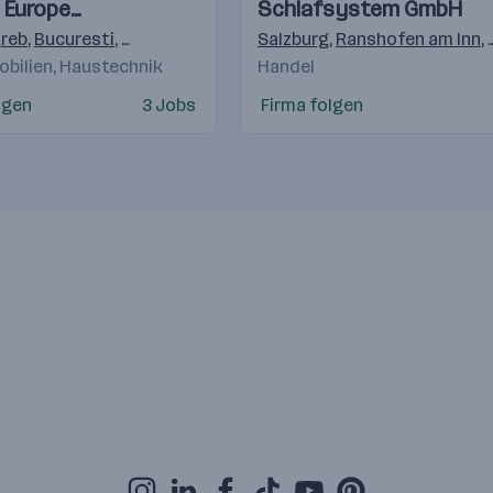
 Europe
Schlafsystem GmbH
lsgmbH
reb
,
Bucuresti
,
Budapest
,
Praha 4-Michle
Salzburg
,
,
Bratislava
Ranshofen am Inn
,
Warsch
,
obilien, Haustechnik
Handel
lgen
3 Jobs
Firma folgen