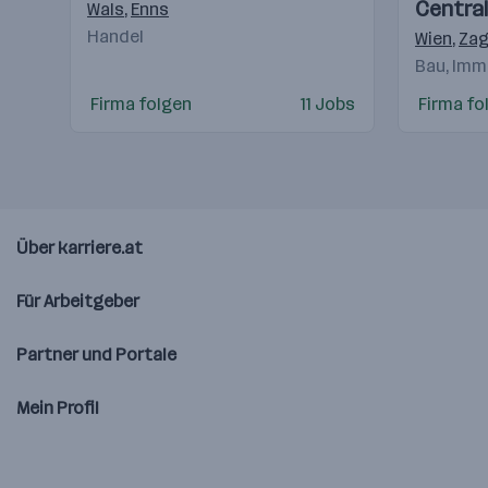
Central
Wals
,
Enns
Handel
Hande
Wien
,
Zag
Bau, Imm
Firma folgen
11 Jobs
Firma fo
Über karriere.at
Für Arbeitgeber
Partner und Portale
Mein Profil