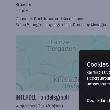
Branche
Handel
Gesuchte Positionen und Kenntnisse
Sales Manager, Language skills, Purchase Manager
Cookies 
karriere.at 
sicherzustel
Datenschutz
INTERDEL HandelsgmbH
Cookie-Eins
Wiegelestraße 34/Objekt 1