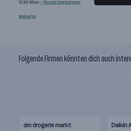
1230 Wien
— Route berechnen
Website
Folgende Firmen könnten dich auch inter
Einblicke
Einblicke
Einblicke
Einblicke
dm drogerie markt
Daikin 
Videos
Videos