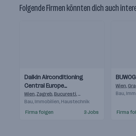
Folgende Firmen könnten dich auch inter
Einblicke
Einblicke
Einblicke
Einblicke
Daikin Airconditioning
BUWOG
Videos
Videos
Central Europe
Wien
,
Gra
HandelsgmbH
Bau, Imm
Wien
,
Zagreb
,
Bucuresti
,
Budapest
,
Praha 4-Michle
Bau, Immobilien, Haustechnik
Firma folgen
3 Jobs
Firma fo