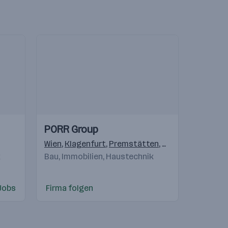
Einblicke
Einblicke
PORR Group
Videos
lagenfurt
,
Linz
Wien
,
Bergheim
,
Klagenfurt
,
Innsbruck
,
Premstätten
,
Dornbirn
,
Salzburg
,
Pölten
,
k
Bau, Immobilien, Haustechnik
Jobs
Firma folgen