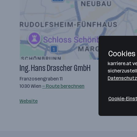
Cookies 
karriere.at 
Ing. Hans Drascher GmbH
sicherzustel
Datenschutz
Franzosengraben 11
1030 Wien
— Route berechnen
Cookie-Eins
Website