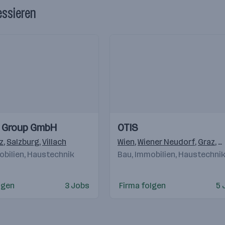
essieren
Einblicke
Einblicke
 Group GmbH
OTIS
Videos
z
,
Salzburg
,
Villach
Wien
,
Wiener Neudorf
,
Graz
,
K
obilien, Haustechnik
Bau, Immobilien, Haustechni
,
Bratislava
,
Warschau
,
Gostivar
,
Beograd
lgen
3 Jobs
Firma folgen
5 