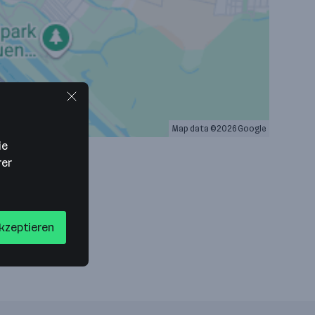
Map data ©2026 Google
ie
rer
akzeptieren