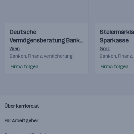
Einblicke
Einblicke
Einblicke
Einblicke
Deutsche
Steiermärki
Videos
Videos
Vermögensberatung Bank
Sparkasse
AG
Wien
Graz
Banken, Finanz, Versicherung
Banken, Finanz,
Firma folgen
Firma folgen
Über karriere.at
Für Arbeitgeber