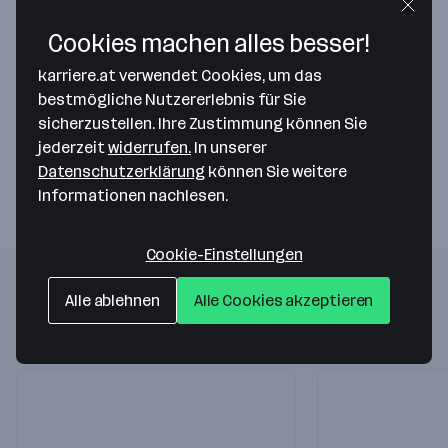
Cookies machen alles besser!
Map data ©2026 Google
karriere.at verwendet Cookies, um das
ING-DiBa AG
bestmögliche Nutzererlebnis für Sie
Theodor-Heuss-Allee 2
sicherzustellen. Ihre Zustimmung können Sie
60486 Frankfurt am Main
— Route berechnen
jederzeit
widerrufen.
In unserer
Datenschutzerklärung
können Sie weitere
Informationen nachlesen.
Cookie-Einstellungen
Folgende Firmen könnten dich auch
Alle ablehnen
Alle Cookies akzeptieren
interessieren