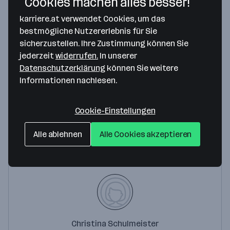
Cookies machen alles besser!
karriere.at verwendet Cookies, um das
Map data ©2026 Google
bestmögliche Nutzererlebnis für Sie
sicherzustellen. Ihre Zustimmung können Sie
IMPRESS DECOR AUSTRIA GMBH
jederzeit
widerrufen.
In unserer
Zollfeldstrasse 90
Datenschutzerklärung
können Sie weitere
9300 St. Veit an der Glan
— Route berechnen
Informationen nachlesen.
Webseite
Cookie-Einstellungen
Alle ablehnen
Alle Cookies akzeptieren
Ansprechperson
Christina Schulmeister