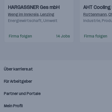
Einblicke
Einblicke
Einblicke
Einblicke
HARGASSNER Ges mbH
AHT Cooling
Videos
Videos
Weng im Innkreis
,
Lenzing
Rottenmann
,
C
Energiewirtschaft, Umwelt
Industrie, Prod
Firma folgen
14 Jobs
Firma folgen
Über karriere.at
Für Arbeitgeber
Partner und Portale
Mein Profil