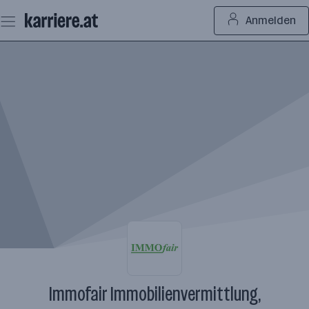
Zum
Anmelden
Seiteninhalt
springen
Immofair Immobilienvermittlung,