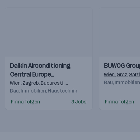
Einblicke
Einblicke
Einblicke
Einblicke
Daikin Airconditioning
BUWOG Grou
Videos
Videos
Central Europe
Wien
,
Graz
,
Salz
HandelsgmbH
Bau, Immobilie
Wien
,
Zagreb
,
Bucuresti
,
Budapest
,
Praha 4-Michle
,
Brati
Bau, Immobilien, Haustechnik
Firma folgen
3 Jobs
Firma folgen