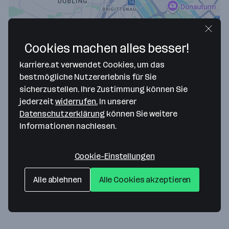
Cookies machen alles besser!
karriere.at verwendet Cookies, um das
bestmögliche Nutzererlebnis für Sie
sicherzustellen. Ihre Zustimmung können Sie
jederzeit
widerrufen.
In unserer
Map data ©2026 Google
Datenschutzerklärung
können Sie weitere
Immofair Immobilienvermittlung,
Informationen nachlesen.
Bauplanung & Projektentwicklung GmbH
Cookie-Einstellungen
Gonzagagasse 9/16
1010 Wien
— Route berechnen
Alle ablehnen
Alle Cookies akzeptieren
Website