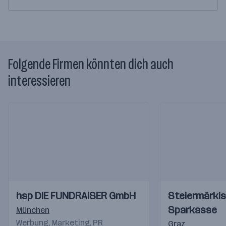
Folgende Firmen könnten dich auch
interessieren
Einblicke
Einblicke
Einblicke
Einblicke
hsp DIE FUNDRAISER GmbH
Steiermärki
Videos
Videos
Sparkasse
München
Werbung, Marketing, PR
Graz