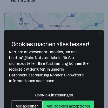
Home Office
Cookies machen alles besser!
karriere.at verwendet Cookies, um das
bestmögliche Nutzererlebnis für Sie
sicherzustellen. Ihre Zustimmung können Sie
Map data ©2026 Google
jederzeit
widerrufen.
In unserer
idlab media GmbH
Datenschutzerklärung
können Sie weitere
Informationen nachlesen.
Brockmanngasse 6
8010 Graz
— Route berechnen
Cookie-Einstellungen
Webseite
Alle ablehnen
Alle Cookies akzeptieren