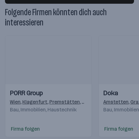
Folgende Firmen könnten dich auch
interessieren
Einblicke
Einblicke
Einblicke
Einblicke
PORR Group
Doka
Videos
Videos
Wien
,
Klagenfurt
,
Premstätten
,
Salzburg
,
Amstetten
Pölten
,
Linz
,
,
Gra
Ke
Bau, Immobilien, Haustechnik
Bau, Immobilie
Firma folgen
Firma folgen