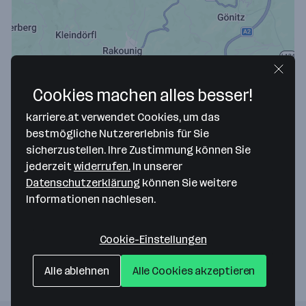
Cookies machen alles besser!
karriere.at verwendet Cookies, um das
bestmögliche Nutzererlebnis für Sie
Map data ©2026 Google
sicherzustellen. Ihre Zustimmung können Sie
ICP Infracom Projektentwicklungs GmbH
jederzeit
widerrufen.
In unserer
Datenschutzerklärung
können Sie weitere
Gewerbestrasse 5
Informationen nachlesen.
9112 Griffen
— Route berechnen
Website
Cookie-Einstellungen
Alle ablehnen
Alle Cookies akzeptieren