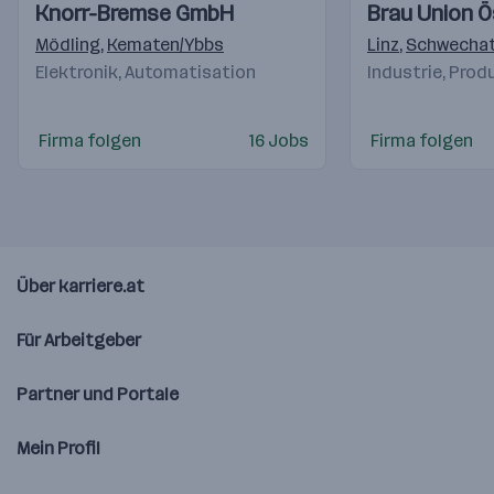
Einblicke
Einblicke
Einblicke
Einblicke
Knorr-Bremse GmbH
Brau Union Ö
Videos
Videos
Mödling
,
Kematen/Ybbs
Linz
,
Schwecha
Elektronik, Automatisation
Industrie, Prod
Firma folgen
16 Jobs
Firma folgen
Über karriere.at
Für Arbeitgeber
Partner und Portale
Mein Profil