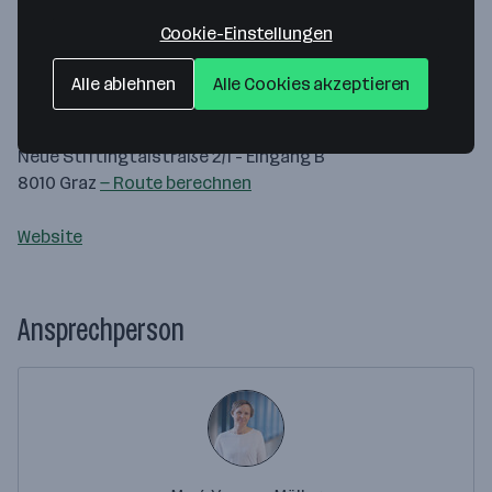
Cookie-Einstellungen
Map data ©2026 Google
Alle ablehnen
Alle Cookies akzeptieren
Human.technology Styria GmbH
Neue Stiftingtalstraße 2/1 - Eingang B
8010 Graz
— Route berechnen
Website
Ansprechperson