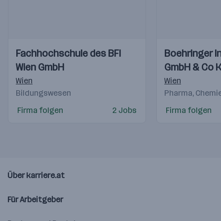
Einblicke
Einblicke
Einblicke
Einblicke
Fachhochschule des BFI
Boehringer I
Videos
Videos
Wien GmbH
GmbH & Co 
Wien
Wien
Bildungswesen
Pharma, Chemie
Firma folgen
2 Jobs
Firma folgen
Über karriere.at
Für Arbeitgeber