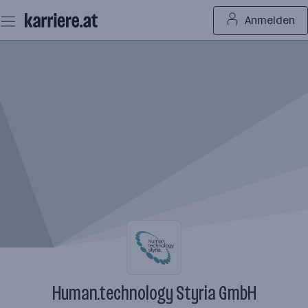
Zum
Anmelden
Seiteninhalt
springen
Human.technology Styria GmbH