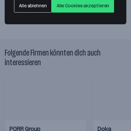
Bahnstraße 7
Alle ablehnen
Alle Cookies akzeptieren
2345 Brunn am Gebirge
— Route berechnen
Folgende Firmen könnten dich auch
interessieren
Einblicke
Einblicke
Einblicke
Einblicke
PORR Group
Doka