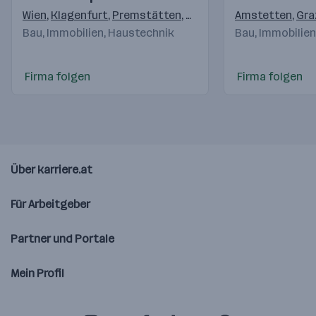
Videos
Videos
Wien
,
Klagenfurt
,
Premstätten
,
Salzburg
,
Amstetten
Pölten
,
Linz
,
,
Gra
Ke
Bau, Immobilien, Haustechnik
Bau, Immobilie
Firma folgen
Firma folgen
Über karriere.at
Für Arbeitgeber
Partner und Portale
Mein Profil