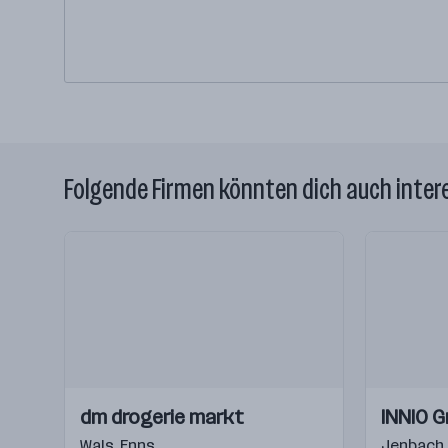
Folgende Firmen könnten dich auch inter
Einblicke
Einblicke
Einblicke
Einblicke
dm drogerie markt
INNIO G
Videos
Videos
Wals
,
Enns
Jenbach