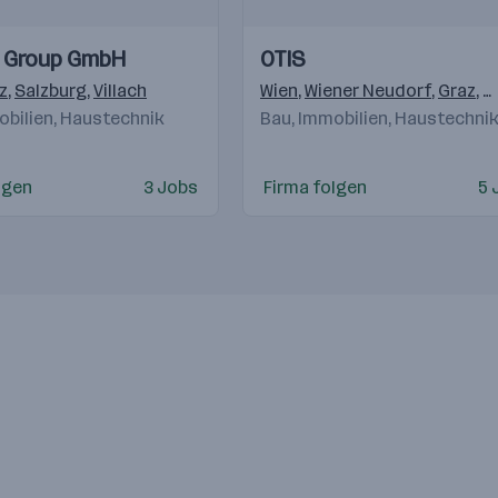
Einblicke
Einblicke
 Group GmbH
OTIS
Videos
z
,
Salzburg
,
Villach
Wien
,
Wiener Neudorf
,
Graz
,
K
obilien, Haustechnik
Bau, Immobilien, Haustechni
,
Bratislava
,
Warschau
,
Gostivar
,
Beograd
lgen
3 Jobs
Firma folgen
5 