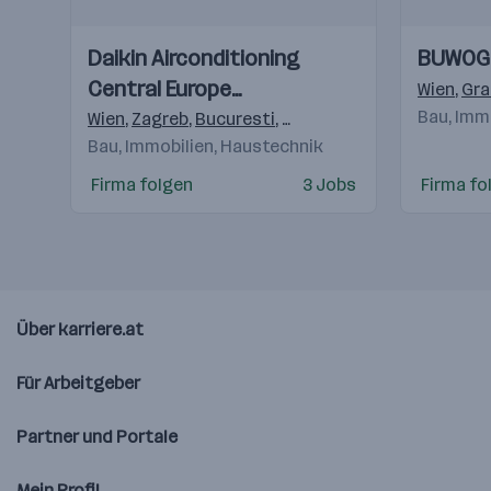
Einblicke
Einblicke
Einblicke
Einblicke
Daikin Airconditioning
BUWOG
Videos
Videos
Central Europe
Wien
,
Gra
HandelsgmbH
Bau, Imm
Wien
,
Zagreb
,
Bucuresti
,
Budapest
,
Praha 4-Michle
Bau, Immobilien, Haustechnik
Firma folgen
3 Jobs
Firma fo
Über karriere.at
Für Arbeitgeber
Partner und Portale
Mein Profil