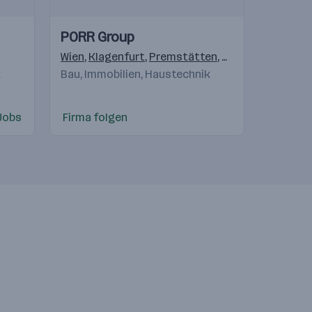
Einblicke
Einblicke
PORR Group
Videos
lagenfurt
,
Linz
Wien
,
Bergheim
,
Klagenfurt
,
Innsbruck
,
Premstätten
,
Dornbirn
,
Salzburg
,
Pölten
,
k
Bau, Immobilien, Haustechnik
Jobs
Firma folgen