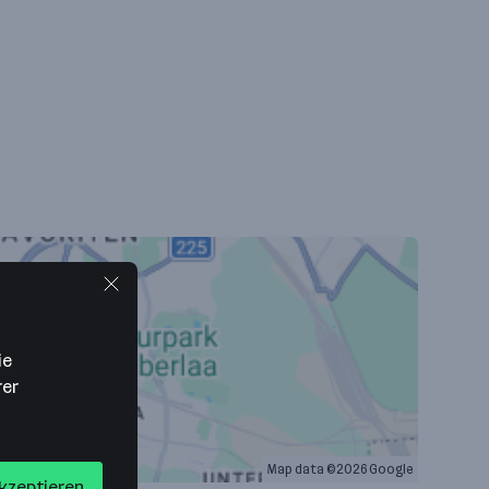
ie
rer
Map data ©2026 Google
akzeptieren