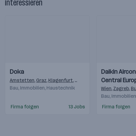
interessieren
Einblicke
Einblicke
Einblicke
Einblicke
Doka
Daikin Aircon
Videos
Videos
Central Euro
Amstetten
,
Graz
,
Klagenfurt
,
Marchtrenk
,
Thalgau
,
Inzing
Bau, Immobilien, Haustechnik
Handelsgmb
Wien
,
Zagreb
,
Bu
Bau, Immobilie
Firma folgen
13 Jobs
Firma folgen