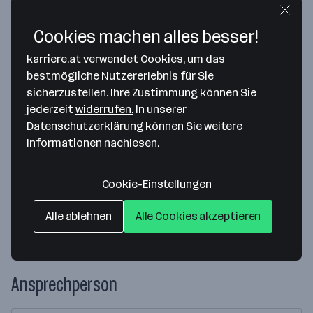
Cookies machen alles besser!
karriere.at verwendet Cookies, um das
bestmögliche Nutzererlebnis für Sie
sicherzustellen. Ihre Zustimmung können Sie
jederzeit
widerrufen.
In unserer
Map data ©2026 Google
Datenschutzerklärung
können Sie weitere
Informationen nachlesen.
Ford Bank Austria
Sterneckstrasse 31-33
Cookie-Einstellungen
5020 Salzburg
— Route berechnen
Alle ablehnen
Alle Cookies akzeptieren
Website
Ansprechperson