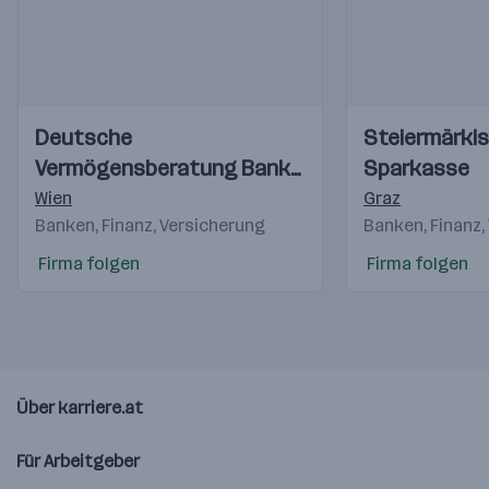
Einblicke
Einblicke
Einblicke
Einblicke
Deutsche
Steiermärki
Videos
Videos
Vermögensberatung Bank
Sparkasse
AG
Wien
Graz
Banken, Finanz, Versicherung
Banken, Finanz,
Firma folgen
Firma folgen
Über karriere.at
Für Arbeitgeber