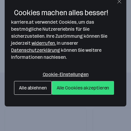
Cookies machen alles besser!
Map data ©2026 Google
karriere.at verwendet Cookies, um das
FONESS DESIGNWERK GmbH
bestmögliche Nutzererlebnis für Sie
Kärntner Ring 09-11
sicherzustellen. Ihre Zustimmung können Sie
1010 Wien
— Route berechnen
jederzeit
widerrufen.
In unserer
Datenschutzerklärung
können Sie weitere
Informationen nachlesen.
Cookie-Einstellungen
Folgende Firmen könnten dich auch
Alle ablehnen
Alle Cookies akzeptieren
interessieren