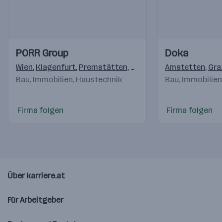
Einblicke
Einblicke
Einblicke
Einblicke
PORR Group
Doka
Videos
Videos
Wien
,
Klagenfurt
,
Premstätten
,
Salzburg
,
Amstetten
Pölten
,
Linz
,
,
Gra
Ke
Bau, Immobilien, Haustechnik
Bau, Immobilie
Firma folgen
Firma folgen
Über karriere.at
Für Arbeitgeber