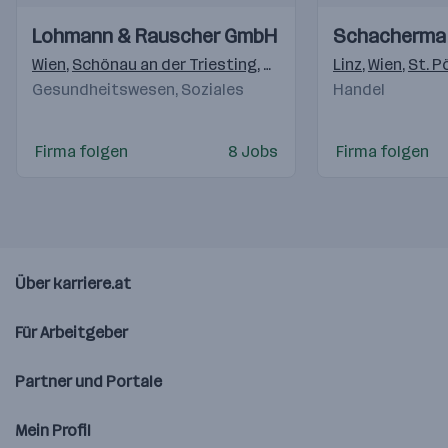
Einblicke
Einblicke
Einblicke
Einblicke
Lohmann & Rauscher GmbH
Schacherma
Videos
Videos
Wien
,
Schönau an der Triesting
,
Graz
Linz
,
Wien
,
St. P
Gesundheitswesen, Soziales
Handel
Firma folgen
8 Jobs
Firma folgen
Über karriere.at
Für Arbeitgeber
Partner und Portale
Mein Profil