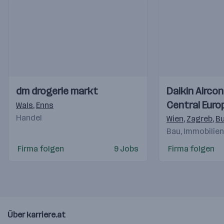
Einblicke
Einblicke
Einblicke
Einblicke
dm drogerie markt
Daikin Aircon
Videos
Videos
Central Euro
Wals
,
Enns
Handel
Handelsgmb
Wien
,
Zagreb
,
Bu
Bau, Immobilie
Firma folgen
9 Jobs
Firma folgen
Über karriere.at