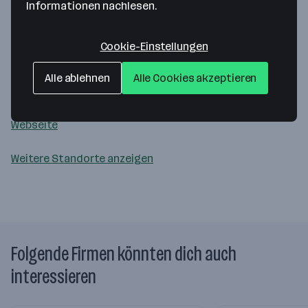
Informationen nachlesen.
Eurogast Kärntner Legro
Lebensmittelgroßhandel GmbH
Cookie-Einstellungen
Siriusstraße 30
Alle ablehnen
Alle Cookies akzeptieren
9020 Klagenfurt
— Route berechnen
Webseite
Weitere Standorte anzeigen
Folgende Firmen könnten dich auch
interessieren