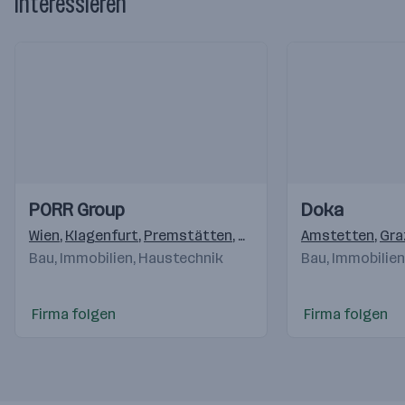
interessieren
Einblicke
Einblicke
Einblicke
Einblicke
PORR Group
Doka
Videos
Videos
Wien
,
Klagenfurt
,
Premstätten
,
Salzburg
,
Amstetten
Pölten
,
Linz
,
,
Gra
Ke
Bau, Immobilien, Haustechnik
Bau, Immobilie
Firma folgen
Firma folgen