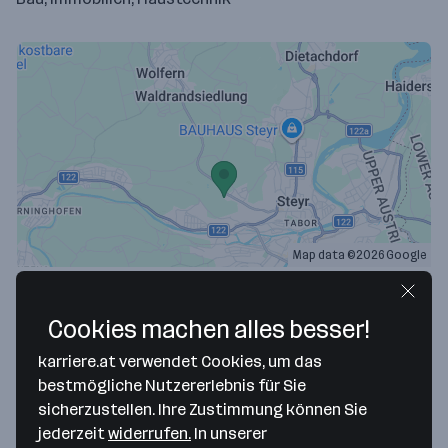
Map data ©2026 Google
Elefantenstark GmbH & Co OG
Cookies machen alles besser!
Wolfernstr. 43
4400 Steyr
— Route berechnen
karriere.at verwendet Cookies, um das
bestmögliche Nutzererlebnis für Sie
Website
sicherzustellen. Ihre Zustimmung können Sie
jederzeit
widerrufen.
In unserer