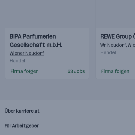
Einblicke
Einblicke
Einblicke
Einblicke
BIPA Parfumerien
REWE Group 
Videos
Videos
Gesellschaft m.b.H.
Wr. Neudorf
,
Wi
Handel
Wiener Neudorf
Handel
Firma folgen
63 Jobs
Firma folgen
Über karriere.at
Für Arbeitgeber