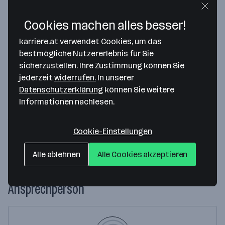
Cookies machen alles besser!
karriere.at verwendet Cookies, um das
bestmögliche Nutzererlebnis für Sie
sicherzustellen. Ihre Zustimmung können Sie
Map data ©2026 Google
jederzeit
widerrufen.
In unserer
Dyson Austria GmbH
Datenschutzerklärung
können Sie weitere
Informationen nachlesen.
Stella-Klein-Löw-Weg 8/Startup House/Viertel Zwei
1020 Wien
— Route berechnen
Cookie-Einstellungen
Website
Alle ablehnen
Alle Cookies akzeptieren
Ansprechperson