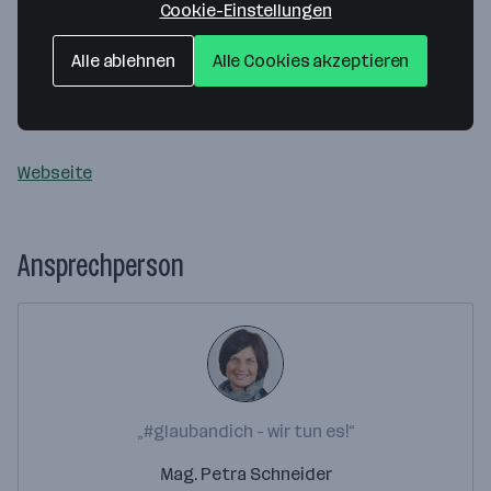
Cookie-Einstellungen
Map data ©2026 Google
Dornbirner Sparkasse Bank AG
Alle ablehnen
Alle Cookies akzeptieren
Sparkassenplatz 1
6850 Dornbirn
— Route berechnen
Webseite
Ansprechperson
„#glaubandich - wir tun es!“
Mag. Petra Schneider