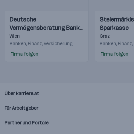
Einblicke
Einblicke
Einblicke
Einblicke
Deutsche
Steiermärki
Videos
Videos
Vermögensberatung Bank
Sparkasse
AG
Wien
Graz
Banken, Finanz, Versicherung
Banken, Finanz,
Firma folgen
Firma folgen
Über karriere.at
Für Arbeitgeber
Partner und Portale