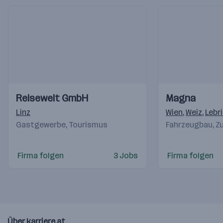
Einblicke
Einblicke
Einblicke
Einblicke
Reisewelt GmbH
Magna
Videos
Videos
Linz
Wien
,
Weiz
,
Lebr
Gastgewerbe, Tourismus
Fahrzeugbau, Zu
Firma folgen
3 Jobs
Firma folgen
Über karriere.at