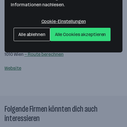
Informationen nachlesen.
Cookie-Einstellungen
Map data ©2026 Google
Alle ablehnen
Alle Cookies akzeptieren
checkVIEapp GmbH
Tegetthoffstraße 7/2
1010 Wien
— Route berechnen
Website
Folgende Firmen könnten dich auch
interessieren