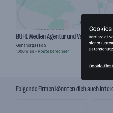
Cookies 
BUHL Medien Agentur und Verlag GmbH
karriere.at 
sicherzustel
Günthergasse 3
Datenschutz
1090 Wien
— Route berechnen
Cookie-Eins
Folgende Firmen könnten dich auch inter