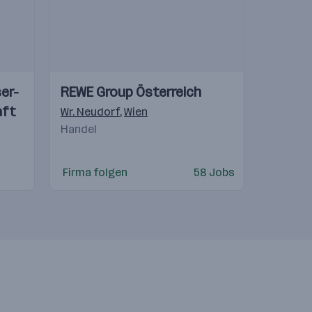
Einblicke
Einblicke
er-
REWE Group Österreich
Videos
aft
tschland
,
Wien
Wr. Neudorf
,
Wien
Handel
Firma folgen
58 Jobs