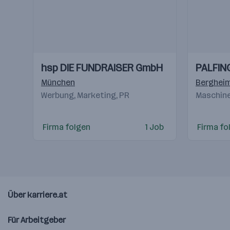
Einblicke
Einblicke
Einblicke
Einblicke
hsp DIE FUNDRAISER GmbH
PALFIN
Videos
Videos
München
Berghei
Werbung, Marketing, PR
Maschine
Firma folgen
1 Job
Firma fo
Über karriere.at
Für Arbeitgeber