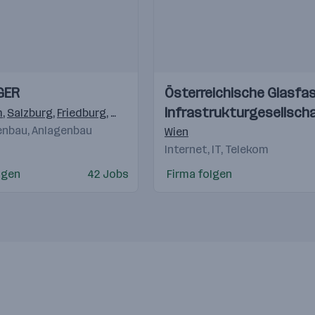
Einblicke
Einblicke
GER
Österreichische Glasfas
Videos
Infrastrukturgesellsch
m
,
Salzburg
,
Friedburg
,
Köstendorf
,
Elsbethen/Glasenbach
,
Deu
nbau, Anlagenbau
Wien
Internet, IT, Telekom
lgen
42 Jobs
Firma folgen