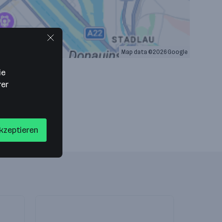
Map data ©2026 Google
ie
rer
akzeptieren